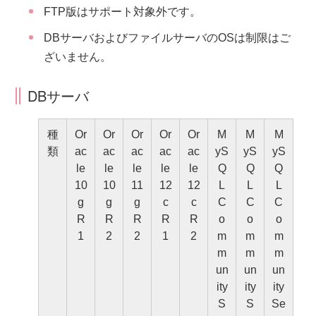
FTP版はサポート対象外です。
DBサーバおよびファイルサーバのOSは制限はご
ざいません。
DBサーバ
種
Or
Or
Or
Or
Or
M
M
M
類
ac
ac
ac
ac
ac
yS
yS
yS
le
le
le
le
le
Q
Q
Q
10
10
11
12
12
L
L
L
g
g
g
c
c
C
C
C
R
R
R
R
R
o
o
o
1
2
2
1
2
m
m
m
m
m
m
un
un
un
ity
ity
ity
S
S
Se