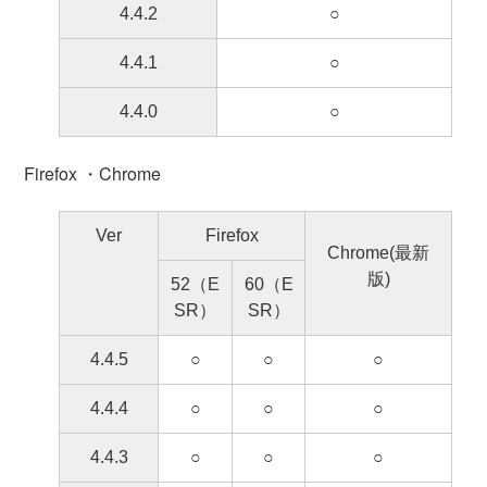
4.4.2
○
4.4.1
○
4.4.0
○
Firefox ・Chrome
Ver
Firefox
Chrome(最新
版)
52（E
60（E
SR）
SR）
4.4.5
○
○
○
4.4.4
○
○
○
4.4.3
○
○
○