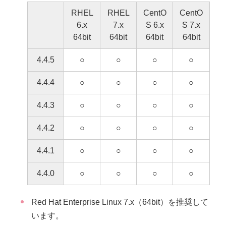
RHEL
RHEL
CentO
CentO
6.x
7.x
S 6.x
S 7.x
64bit
64bit
64bit
64bit
4.4.5
○
○
○
○
4.4.4
○
○
○
○
4.4.3
○
○
○
○
4.4.2
○
○
○
○
4.4.1
○
○
○
○
4.4.0
○
○
○
○
Red Hat Enterprise Linux 7.x（64bit）を推奨して
います。