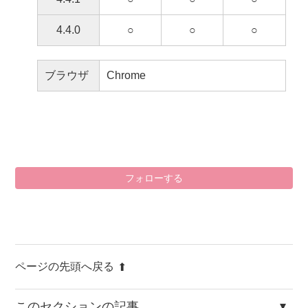
4.4.0
○
○
○
ブラウザ
Chrome
0
フォローする
ページの先頭へ戻る
このセクションの記事