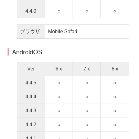
4.4.0
○
○
○
ブラウザ
Mobile Safari
AndroidOS
Ver
6.x
7.x
8.x
4.4.5
○
○
○
4.4.4
○
○
○
4.4.3
○
○
○
4.4.2
○
○
○
4.4.1
○
○
○