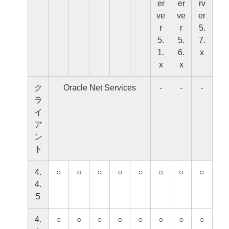
er
er
rv
ve
ve
er
r
r
5.
5.
5.
7.
1.
6.
x
x
x
ク
Oracle Net Services
-
-
-
ラ
イ
ア
ン
ト
4.
○
○
○
○
○
○
○
○
4.
5
4.
○
○
○
○
○
○
○
○