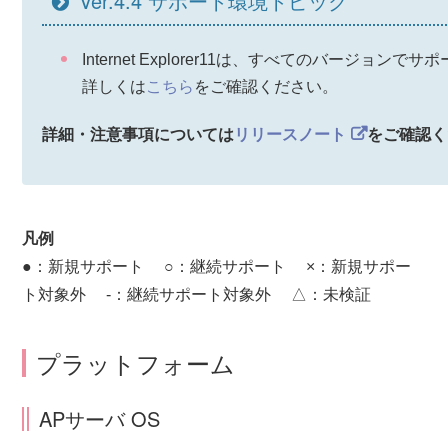
Ver.4.4 サポート環境トピック
Internet Explorer11は、すべてのバージョン
詳しくは
こちら
をご確認ください。
詳細・注意事項については
リリースノート
をご確認く
凡例
●：新規サポート ○：継続サポート ×：新規サポー
ト対象外 -：継続サポート対象外 △：未検証
プラットフォーム
APサーバ OS