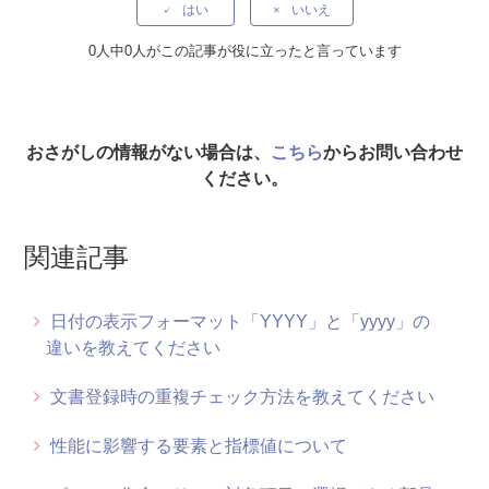
はい
いいえ
日付の表示フォーマット「YYYY」と「yyyy」の違いを教え
0人中0人がこの記事が役に立ったと言っています
てください
期限の数日前に担当者へメール通知する方法を教えてくださ
い
おさがしの情報がない場合は、
こちら
からお問い合わせ
自動採番部品の採番ルールを条件によって変えることはでき
ください。
ますか
関連記事
自動採番部品の値を振りなおすことはできますか
ファイル用アイコンを変更できますか
日付の表示フォーマット「YYYY」と「yyyy」の
違いを教えてください
文書一覧で項目名の改行を禁止できますか
文書登録時の重複チェック方法を教えてください
ビューのタブ表示を複数段にすることはできますか
性能に影響する要素と指標値について
文書登録時の重複チェック方法を教えてください