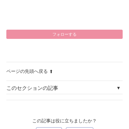
0
フォローする
ページの先頭へ戻る
このセクションの記事
ビューの集合ツリーで対象項目に選択できる部品に制限はあ
りますか
この記事は役に立ちましたか？
フィルタ定義の期間指定で週の開始曜日を変更できますか