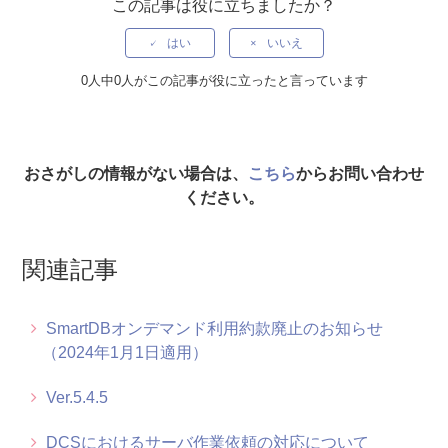
この記事は役に立ちましたか？
年末年始休業のお知らせ（2024年～2025年）
はい
いいえ
【特定環境ユーザー向け】12月26日 計画メンテナンスのお
0人中0人がこの記事が役に立ったと言っています
知らせ（DCSご利用の特定のお客様対象）
(訂正)【特定環境ユーザー向け】6月18日・19日 計画メンテ
おさがしの情報がない場合は、
ナンスのお知らせ（DCSご利用の一部お客様対象）
こちら
からお問い合わせ
ください。
お問い合わせチケットの自動クローズについて
関連記事
年末年始休業のお知らせ（2023年～2024年）
SmartDBオンデマンド利用約款廃止のお知らせ（2024年1月
SmartDBオンデマンド利用約款廃止のお知らせ
1日適用）
（2024年1月1日適用）
DCS利用約款改定のお知らせ（2024年1月1日適用）
Ver.5.4.5
計画メンテナンスのお知らせ（DCSご利用のお客様対象）
DCSにおけるサーバ作業依頼の対応について